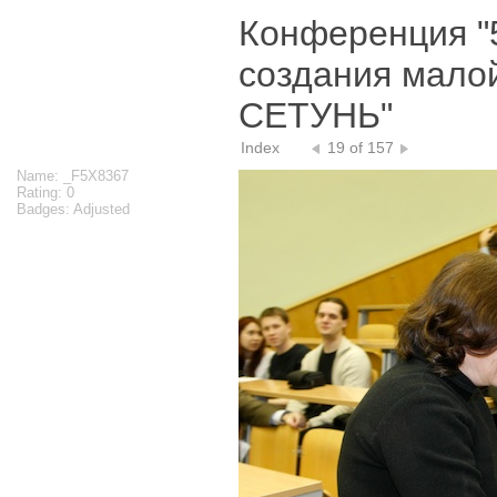
Конференция "
создания мало
СЕТУНЬ"
Index
19 of 157
Name: _F5X8367
Rating: 0
Badges: Adjusted