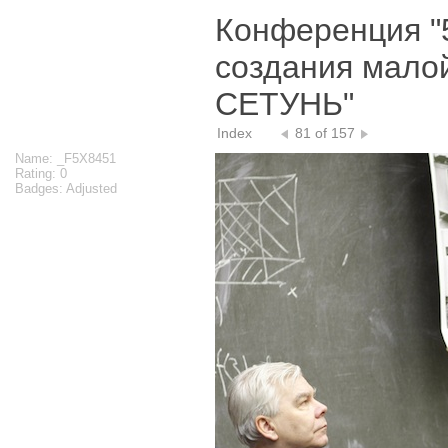
Конференция "
создания мало
СЕТУНЬ"
Index
81 of 157
Name: _F5X8451
Rating: 0
Badges: Adjusted