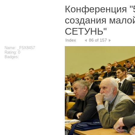
Конференция "
создания мало
СЕТУНЬ"
Index
86 of 157
Name: _F5X8457
Rating: 0
Badges: