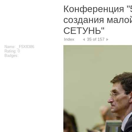
Конференция "
создания мало
СЕТУНЬ"
Index
35 of 157
Name: _F5X8386
Rating: 0
Badges: