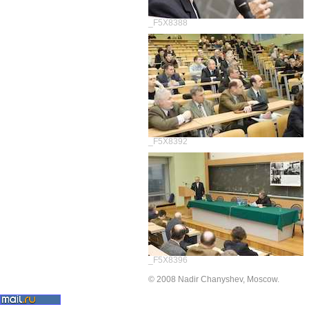
_F5X8388
_F5X8392
_F5X8396
© 2008 Nadir Chanyshev, Moscow.