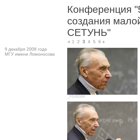
Конференция "
создания мало
СЕТУНЬ"
1
2
3
4
5
6
9 декабря 2008 года
МГУ имени Ломоносова
_F5X8384