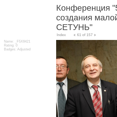
Конференция "
создания мало
СЕТУНЬ"
Index
61 of 157
Name: _F5X8421
Rating: 0
Badges: Adjusted