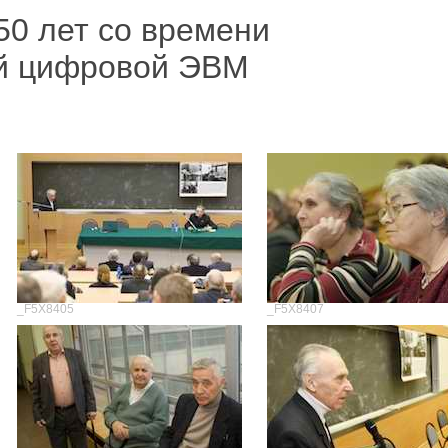
50 лет со времени
й цифровой ЭВМ
_F5X8405
_F5X8407