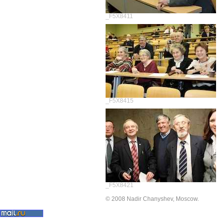
_F5X8411
_F5X8415
_F5X8421
© 2008 Nadir Chanyshev, Moscow.