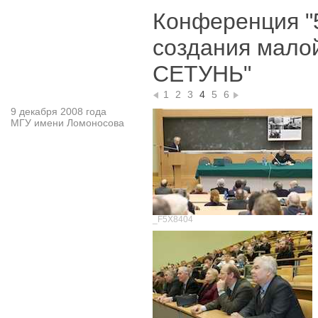
Конференция "
создания мало
СЕТУНЬ"
1
2
3
4
5
6
9 декабря 2008 года
МГУ имени Ломоносова
_F5X8404