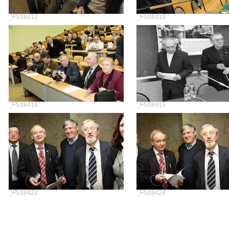
_F5X8412
_F5X8413
_F5X8416
_F5X8419
_F5X8422
_F5X8424